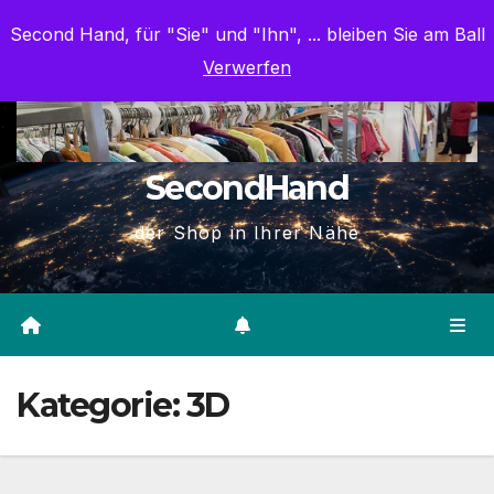
Zum
Mo.. Aug. 10th, 2026
5:15:01 AM
Second Hand, für "Sie" und "Ihn", ... bleiben Sie am Ball
Inhalt
Verwerfen
springen
SecondHand
der Shop in Ihrer Nähe
Kategorie:
3D