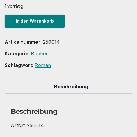
1 vorrätig
Buch:
In den Warenkorb
Die
Legende
Artikelnummer:
250014
des
Kategorie:
Bücher
Feuerberges
Menge
Schlagwort:
Roman
Beschreibung
Beschreibung
ArtNr: 250014