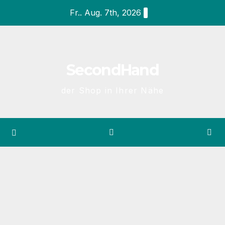
Zum
Fr.. Aug. 7th, 2026
Inhalt
springen
SecondHand
der Shop in Ihrer Nähe